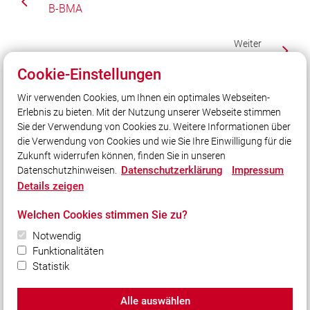
B-BMA
Weiter
Sicherheitswache
Cookie-Einstellungen
Wir verwenden Cookies, um Ihnen ein optimales Webseiten-
Erlebnis zu bieten. Mit der Nutzung unserer Webseite stimmen
Unser Leitsatz
Sie der Verwendung von Cookies zu. Weitere Informationen über
Gott zur Ehr dem Nächsten zur Wehr!
die Verwendung von Cookies und wie Sie Ihre Einwilligung für die
Zukunft widerrufen können, finden Sie in unseren
Datenschutzerklärung
Impressum
Datenschutzhinweisen.
Social Media
Details zeigen
Auch unterwegs immer auf dem Laufenden bleiben?
Welchen Cookies stimmen Sie zu?
Bleiben Sie mit uns in Kontakt und vernetzen Sie sich
mit uns!
Notwendig
Funktionalitäten
Statistik
Alle auswählen
© 2026 Freiwillige Feuerwehr Poxau e.V.